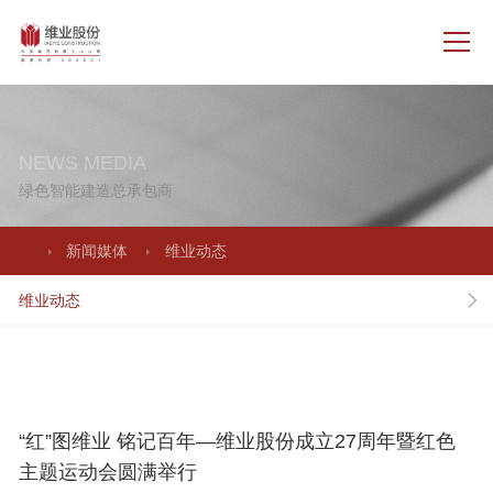
NEWS MEDIA
绿色智能建造总承包商
新闻媒体
维业动态
维业动态
“红”图维业 铭记百年—维业股份成立27周年暨红色
主题运动会圆满举行