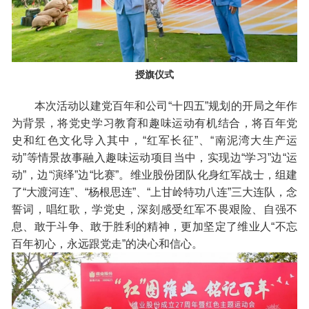
授旗仪式
本次活动以建党百年和公司“十四五”规划的开局之年作
为背景，将党史学习教育和趣味运动有机结合，将百年党
史和红色文化导入其中，“红军长征”、“南泥湾大生产运
动”等情景故事融入趣味运动项目当中，实现边“学习”边“运
动”，边“演绎”边“比赛”。维业股份团队化身红军战士，组建
了“大渡河连”、“杨根思连”、“上甘岭特功八连”三大连队，念
誓词，唱红歌，学党史，深刻感受红军不畏艰险、自强不
息、敢于斗争、敢于胜利的精神，更加坚定了维业人“不忘
百年初心，永远跟党走”的决心和信心。