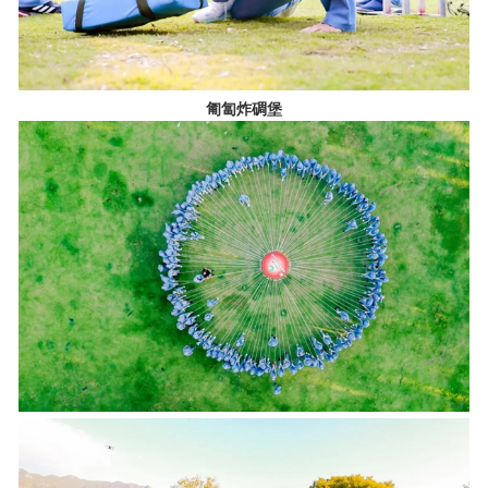
匍匐炸碉堡