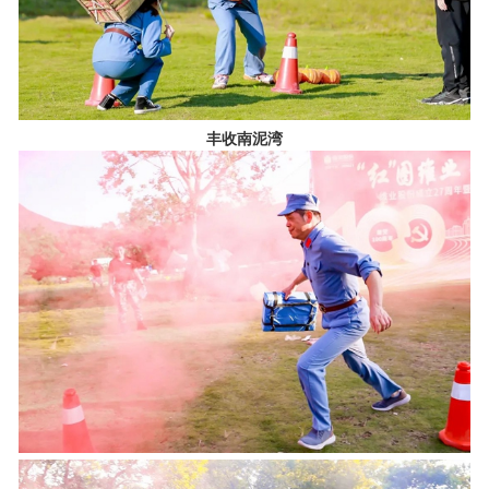
丰收南泥湾