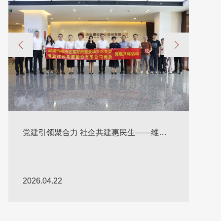
春风擂战鼓 实干开新局|维业股份2026年第
一季度中标捷报
2026.04.08
党
股
党
202