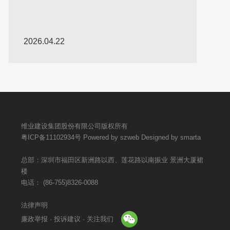
区
2026.04.09
维业建设集团股份有限公司版权所有
粤ICP备11102934号
Powered by szweb
Designed by smarta
总部：深圳市福田区新洲路以西、莲花路以南振业 景洲大厦裙
楼
电话：
(86-755)8326-0088
法律声明
廉政举报 · 投诉建议 · 关注我们