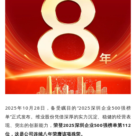
2025
年
10
月
28
日，备受瞩目的“
2025
深圳企业
500
强榜
单”正式发布。维业股份凭借深厚的实力沉淀、稳健的经营表
现、突出的创新能力，
荣登
2025
深圳企业
500
强榜单第
112
位，这是公司连续八年荣膺该项殊荣。