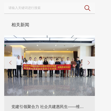
相关新闻
2
珠海市住房和城乡建设局领导一行莅临维业
股份走访调研