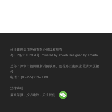
维业建设集团股份有限公司版权所有
粤ICP备11102934号
Powered by szweb
Designed by smarta
总部：深圳市福田区新洲路以西、莲花路以南振业 景洲大厦裙
楼
电话：
(86-755)8326-0088
法律声明
廉政举报 · 投诉建议 · 关注我们